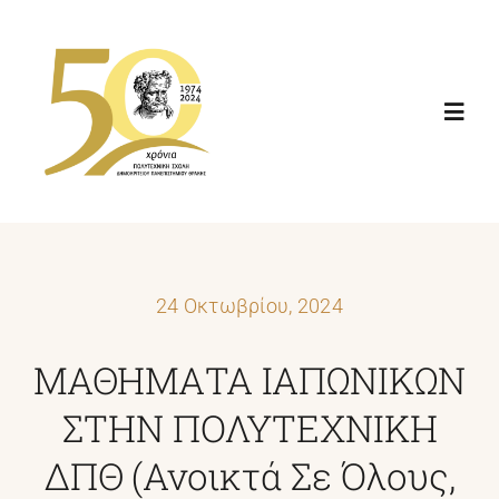
Μετάβαση
στο
περιεχόμενο
Toggl
Navig
ΑΡΧΙΚΗ
ΔΙΟΙΚΗΣΗ
24 Οκτωβρίου, 2024
ΤΜΗΜΑΤΑ
ΜΑΘΗΜΑΤΑ ΙΑΠΩΝΙΚΩΝ
ΣΤΗΝ ΠΟΛΥΤΕΧΝΙΚΗ
ΣΠΟΥΔΕΣ
ΔΠΘ (ανοικτά Σε Όλους,
ΥΠΟΔΟΜΕΣ